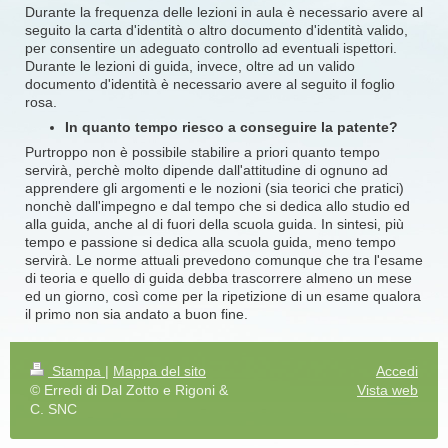
Durante la frequenza delle lezioni in aula è necessario avere al
seguito la carta d'identità o altro documento d'identità valido,
per consentire un adeguato controllo ad eventuali ispettori.
Durante le lezioni di guida, invece, oltre ad un valido
documento d'identità è necessario avere al seguito il foglio
rosa.
In quanto tempo riesco a conseguire la patente?
Purtroppo non è possibile stabilire a priori quanto tempo
servirà, perchè molto dipende dall'attitudine di ognuno ad
apprendere gli argomenti e le nozioni (sia teorici che pratici)
nonchè dall'impegno e dal tempo che si dedica allo studio ed
alla guida, anche al di fuori della scuola guida. In sintesi, più
tempo e passione si dedica alla scuola guida, meno tempo
servirà. Le norme attuali prevedono comunque che tra l'esame
di teoria e quello di guida debba trascorrere almeno un mese
ed un giorno, così come per la ripetizione di un esame qualora
il primo non sia andato a buon fine.
Stampa
|
Mappa del sito
Accedi
© Erredi di Dal Zotto e Rigoni &
Vista web
C. SNC