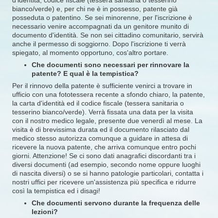
bianco/verde) e, per chi ne è in possesso, patente già
posseduta o patentino. Se sei minorenne, per l'iscrizione è
necessario venire accompagnati da un genitore munito di
documento d'identità. Se non sei cittadino comunitario, servirà
anche il permesso di soggiorno. Dopo l'iscrizione ti verrà
spiegato, al momento opportuno, cos'altro portare.
Che documenti sono necessari per rinnovare la
patente? E qual è la tempistica?
Per il rinnovo della patente è sufficiente venirci a trovare in
ufficio con una fototessera recente a sfondo chiaro, la patente,
la carta d'identità ed il codice fiscale (tessera sanitaria o
tesserino bianco/verde). Verrà fissata una data per la visita
con il nostro medico legale, presente due venerdì al mese. La
visita è di brevissima durata ed il documento rilasciato dal
medico stesso autorizza comunque a guidare in attesa di
ricevere la nuova patente, che arriva comunque entro pochi
giorni. Attenzione! Se ci sono dati anagrafici discordanti tra i
diversi documenti (ad esempio, secondo nome oppure luoghi
di nascita diversi) o se si hanno patologie particolari, contatta i
nostri uffici per ricevere un'assistenza più specifica e ridurre
così la tempistica ed i disagi!
Che documenti servono durante la frequenza delle
lezioni?