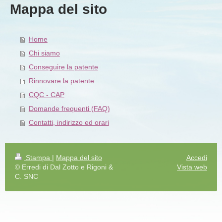
Mappa del sito
Home
Chi siamo
Conseguire la patente
Rinnovare la patente
CQC - CAP
Domande frequenti (FAQ)
Contatti, indirizzo ed orari
Stampa
|
Mappa del sito
Accedi
© Erredi di Dal Zotto e Rigoni &
Vista web
C. SNC